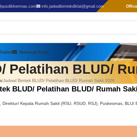
@pusdikkemnas.com
info.jadwalbimtekdiklat@gmail.com
Office
Galeri
Hubungi Kami
/ Pelatihan BLUD/ Ru
a
Jadwal Bimtek BLUD/ Pelatihan BLUD/ Rumah Sakit 2026
tek
BLUD
/ Pelatihan BLUD/ Rumah Saki
 Direktur/ Kepala Rumah Sakit (RSU, RSUD, RSJ), Puskesmas, BLU/ B