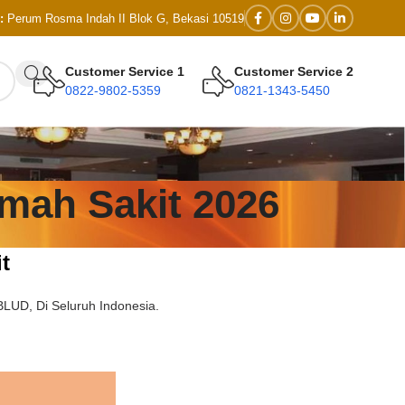
:
Perum Rosma Indah II Blok G, Bekasi 10519
Customer Service 1
Customer Service 2
0822-9802-5359
0821-1343-5450
mah Sakit 2026
t
LUD, Di Seluruh Indonesia.