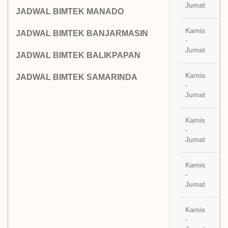
Jumat
JADWAL BIMTEK MANADO
Kamis
JADWAL BIMTEK BANJARMASIN
27
-
Ag
Jumat
JADWAL BIMTEK BALIKPAPAN
Kamis
03
JADWAL BIMTEK SAMARINDA
-
Se
Jumat
20
Kamis
10
-
Se
Jumat
20
Kamis
17
-
Se
Jumat
20
Kamis
24
-
Se