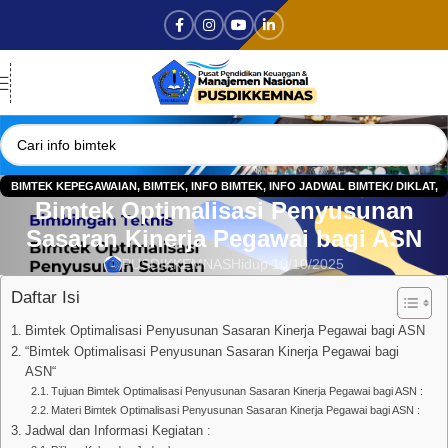
BIMTEK KEPEGAWAIAN
,
BIMTEK
,
INFO BIMTEK
,
INFO JADWAL BIMTEK/ DIKLAT
,
Bimtek Optimalisasi Penyusunan
JADWAL BIMTEK 2025
,
JADWAL DIKLAT 2025
Sasaran Kinerja Pegawai bagi ASN
PUSDIKKEMNAS
Hidup 10/10/2025
Daftar Isi
Bimtek Optimalisasi Penyusunan Sasaran Kinerja Pegawai bagi ASN
“Bimtek Optimalisasi Penyusunan Sasaran Kinerja Pegawai bagi
ASN“
Tujuan Bimtek Optimalisasi Penyusunan Sasaran Kinerja Pegawai bagi ASN :
Materi Bimtek Optimalisasi Penyusunan Sasaran Kinerja Pegawai bagi ASN :
Jadwal dan Informasi Kegiatan :