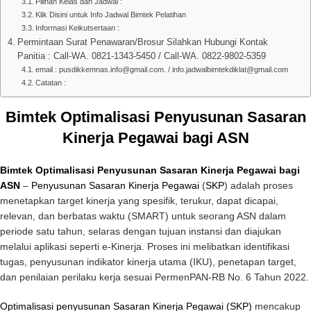
Pilihan Kelas dan Jadwal :
Klik Disini untuk Info Jadwal Bimtek Pelatihan
Informasi Keikutsertaan :
Permintaan Surat Penawaran/Brosur Silahkan Hubungi Kontak
Panitia : Call-WA. 0821-1343-5450 / Call-WA. 0822-9802-5359
email : pusdikkemnas.info@gmail.com. / info.jadwalbimtekdiklat@gmail.com
Catatan :
Bimtek Optimalisasi Penyusunan Sasaran
Kinerja Pegawai bagi ASN
Bimtek Optimalisasi Penyusunan Sasaran Kinerja Pegawai bagi
ASN
–
Penyusunan Sasaran Kinerja Pegawai
(
SKP
) adalah proses
menetapkan target kinerja yang spesifik, terukur, dapat dicapai,
relevan, dan berbatas waktu (SMART) untuk seorang ASN dalam
periode satu tahun, selaras dengan tujuan instansi dan diajukan
melalui aplikasi seperti e-Kinerja. Proses ini melibatkan identifikasi
tugas, penyusunan indikator kinerja utama (IKU), penetapan target,
dan penilaian perilaku kerja sesuai PermenPAN-RB No. 6 Tahun 2022.
Optimalisasi penyusunan Sasaran Kinerja Pegawai (SKP)
mencakup