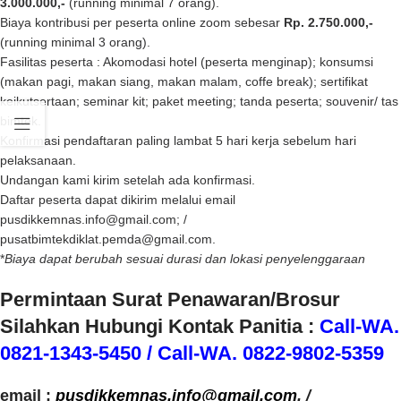
3.000.000,-
(running minimal 7 orang).
Biaya kontribusi per peserta online zoom sebesar
Rp. 2.750.000,-
(running minimal 3 orang).
Fasilitas peserta : Akomodasi hotel (peserta menginap); konsumsi
(makan pagi, makan siang, makan malam, coffe break); sertifikat
keikutsertaan; seminar kit; paket meeting; tanda peserta; souvenir/ tas
bimtek.
Konfirmasi pendaftaran paling lambat 5 hari kerja sebelum hari
pelaksanaan.
Undangan kami kirim setelah ada konfirmasi.
Daftar peserta dapat dikirim melalui email
pusdikkemnas.info@gmail.com; /
pusatbimtekdiklat.pemda@gmail.com.
*
Biaya dapat berubah sesuai durasi dan lokasi penyelenggaraan
Permintaan Surat Penawaran/Brosur
Silahkan Hubungi Kontak Panitia :
Call-WA.
0821-1343-5450
/
Call-WA. 0822-9802-5359
email :
p
usdikkemnas.info@gmail.com
. /