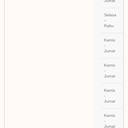
Jumat
20
Selasa
29
–
Se
Rabu
20
Kamis
01
-
Ok
Jumat
Kamis
08
-
Ok
Jumat
Kamis
15
-
Ok
Jumat
Kamis
22
-
Ok
Jumat