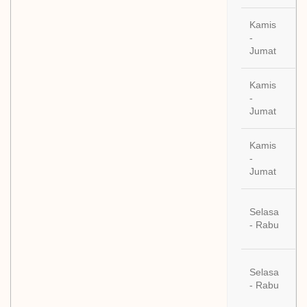
Kamis
03
-
De
Jumat
20
Kamis
10
-
De
Jumat
20
Kamis
17
-
De
Jumat
20
22
Selasa
De
- Rabu
20
29
Selasa
De
- Rabu
20