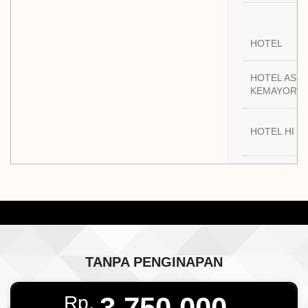
HOTEL
HOTEL ASY
KEMAYORA
HOTEL HI S
TANPA PENGINAPAN
3.750.000 -
Rp.