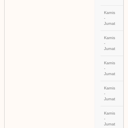
Kamis
29
-
Ok
Jumat
Kamis
05
-
No
Jumat
20
Kamis
12
-
No
Jumat
20
Kamis
19
-
No
Jumat
20
Kamis
26
-
No
Jumat
20