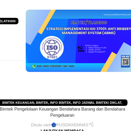
ELATIHAN
 2026
,
AHAAN
BIMTEK KEUANGAN
,
BIMTEK
,
INFO BIMTEK
,
INFO JADWAL BIMTEK/ DIKLAT
,
Bimtek Pengelolaan Keuangan Bendahara Barang dan Bendahara
JADWAL BIMTEK 2025
,
JADWAL BIMTEK 2026
,
JADWAL DIKLAT 2025
,
JADWAL
Pengeluaran
PELATIHAN 2025
,
JADWAL PELATIHAN 2026
Ditulis oleh
PUSDIKKEMNAS