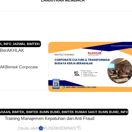
LANJUTKAN MEMBACA
K
,
INFO JADWAL BIMTEK/
ja BerAKHLAK
ADWAL PELATIHAN 2025
,
PELATIHAN
,
PELATIHAN
N
LAKBimtek Corporate
AHAAN
,
BIMTEK
,
BIMTEK BUMN BUMD
,
BIMTEK RUMAH SAKIT BUMN BUMD
,
INFO
Training Manajemen Kepatuhan dan Anti Fraud
JADWAL BIMTEK/ DIKLAT
,
JADWAL PELATIHAN 2025
,
JADWAL PELATIHAN 2026
,
G 2025
,
JADWAL TRAINING 2026
,
PELATIHAN
,
PELATIHAN PERUSAHAAN-PT-CV
,
Ditulis oleh
PUSDIKKEMNAS
TRAINING