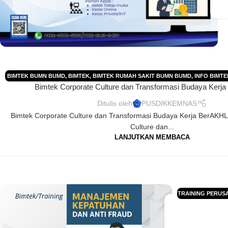
BIMTEK BUMN BUMD
,
BIMTEK
,
BIMTEK RUMAH SAKIT BUMN BUMD
,
INFO BIMTE
Bimtek Corporate Culture dan Transformasi Budaya Ker
DIKLAT
,
JADWAL BIMTEK 2025
,
JADWAL BIMTEK 2026
,
JADWAL DIKLAT 2025
,
J
JADWAL PELATIHAN 2026
,
JADWAL TRAINING 2025
,
JADWAL TRAINING 2026
,
Ditulis oleh
PUSDIKKEMNAS
PERUSAHAAN-PT-CV
,
TRAINING
,
TRAINING PERUSAHAA
Bimtek Corporate Culture dan Transformasi Budaya Kerja BerAKH
Culture dan...
LANJUTKAN MEMBACA
TRAINING PERUS
BIMTEK
,
INFO 
JADWAL TRAININ