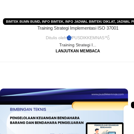
BIMTEK BUMN BUMD
,
INFO BIMTEK
,
INFO JADWAL BIMTEK/ DIKLAT
,
JADWAL P
Training Strategi Implementasi ISO 37001
2025
,
JADWAL PELATIHAN 2026
,
JADWAL TRAINING 2025
,
JADWAL TRAINING
PELATIHAN
,
PELATIHAN PERUSAHAAN-PT-CV
,
TRAINING
,
TRAINING PERUS
Ditulis oleh
PUSDIKKEMNAS
Training Strategi I...
LANJUTKAN MEMBACA