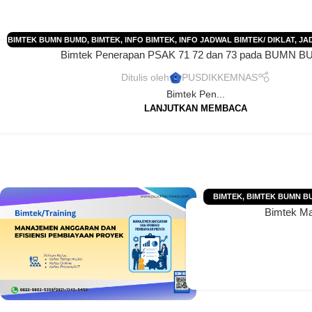
BIMTEK BUMN BUMD
,
BIMTEK
,
INFO BIMTEK
,
INFO JADWAL BIMTEK/ DIKLAT
,
JA
Bimtek Penerapan PSAK 71 72 dan 73 pada BUMN 
JADWAL BIMTEK 2026
,
JADWAL PELATIHAN 2025
,
JADWAL PELATIHAN 2026
,
J
2025
,
JADWAL TRAINING 2026
,
PELATIHAN
,
PELATIHAN PERUSAHAAN-PT-CV
,
TR
Ditulis oleh
PUSDIKKEMNAS
PERUSAHAAN
Bimtek Pen...
LANJUTKAN MEMBACA
BIMTEK
,
BIMTEK BUMN B
Bimtek Ma
BUMN BUMD
,
INFO BIMTE
JADWAL PELATIHAN 2025
PELATIHAN
,
PE