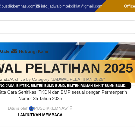
@pusdikkemnas.com
info.jadwalbimtekdiklat@gmail.com
Office
Galeri
Hubungi Kami
AL PELATIHAN 2025
randa
Archive by Category "JADWAL PELATIHAN 2025"
NG JASA
,
BIMTEK
,
BIMTEK BUMN BUMD
,
BIMTEK RUMAH SAKIT BUMN BUMD
,
Tata Cara Sertifikasi TKDN dan BMP sesuai dengan Permenperin
EK
,
INFO JADWAL BIMTEK/ DIKLAT
,
JADWAL BIMTEK 2025
,
JADWAL BIMTEK 2026
,
Nomor 35 Tahun 2025
 PELATIHAN 2025
,
JADWAL PELATIHAN 2026
,
JADWAL TRAINING 2025
,
JADWAL
HAN
,
PELATIHAN PERUSAHAAN-PT-CV
,
TRAINING
,
TRAINING PERUSAHAAN
Ditulis oleh
PUSDIKKEMNAS
LANJUTKAN MEMBACA