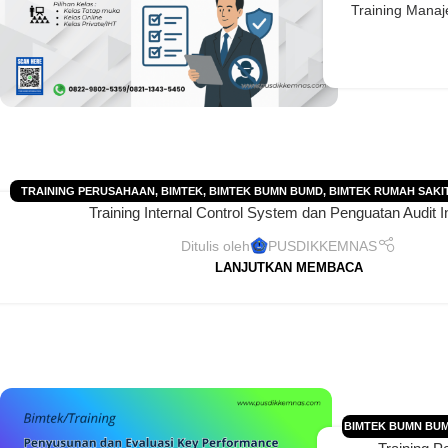
Training Mana
TRAINING PERUSAHAAN
,
BIMTEK
,
BIMTEK BUMN BUMD
,
BIMTEK RUMAH SAKI
Training Internal Control System dan Penguatan Audit I
BIMTEK
,
INFO JADWAL BIMTEK/ DIKLAT
,
JADWAL BIMTEK 2025
,
JADWAL BIMT
PELATIHAN 2025
,
JADWAL PELATIHAN 2026
,
JADWAL TRAINING 2025
,
JADWA
Ditulis oleh
PUSDIKKEMNAS
PELATIHAN PERUSAHAAN-PT-CV
,
TRAINING
LANJUTKAN MEMBACA
BIMTEK BUMN BU