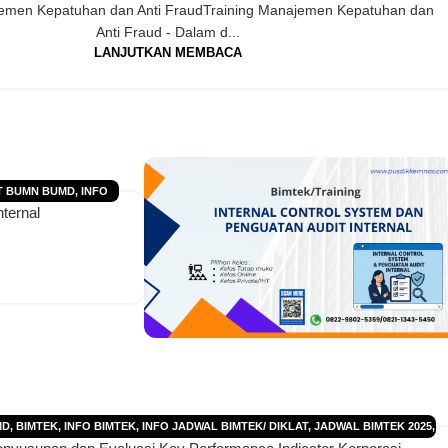
jemen Kepatuhan dan Anti FraudTraining Manajemen Kepatuhan dan
Anti Fraud - Dalam d...
LANJUTKAN MEMBACA
T BUMN BUMD
,
INFO
nternal
EK 2026
,
JADWAL
L TRAINING 2026
,
MD
,
BIMTEK
,
INFO BIMTEK
,
INFO JADWAL BIMTEK/ DIKLAT
,
JADWAL BIMTEK 2025
,