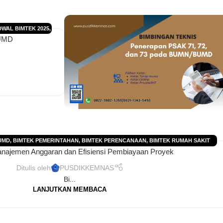
DWAL BIMTEK 2025
,
BUMD
ADWAL TRAINING
AINING
,
TRAINING
UMD
,
BIMTEK PEMERINTAHAN
,
BIMTEK PERENCANAAN
,
BIMTEK RUMAH SAKIT
najemen Anggaran dan Efisiensi Pembiayaan Proyek
K
,
INFO JADWAL BIMTEK/ DIKLAT
,
JADWAL BIMTEK 2025
,
JADWAL BIMTEK 2026
,
,
JADWAL PELATIHAN 2026
,
JADWAL TRAINING 2025
,
JADWAL TRAINING 2026
,
Ditulis oleh
PUSDIKKEMNAS
LATIHAN PERUSAHAAN-PT-CV
,
TRAINING
,
TRAINING PERUSAHAAN
Bi...
LANJUTKAN MEMBACA