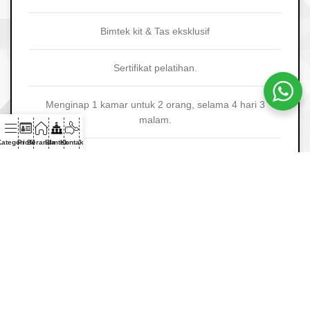
Bimtek kit & Tas eksklusif
Sertifikat pelatihan.
Menginap 1 kamar untuk 2 orang, selama 4 hari 3
malam.
Kategori
Profil
Beranda
BImtek
Kontak
Sarapan pagi dan Makan siang Selama Kegiatan
Berlangsung.
Coffebreak sebanyak 2 kali selama kegiatan
berlangsung.
DAFTAR VIA WHATSAPP