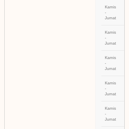
Kamis
19
-
No
Jumat
20
Kamis
26
-
No
Jumat
20
Kamis
03
-
De
Jumat
20
Kamis
10
-
De
Jumat
20
Kamis
17
-
De
Jumat
20