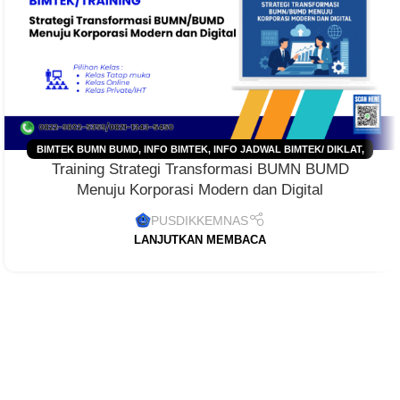
BIMTEK BUMN BUMD
,
INFO BIMTEK
,
INFO JADWAL BIMTEK/ DIKLAT
,
Training Strategi Transformasi BUMN BUMD
JADWAL BIMTEK 2025
,
JADWAL BIMTEK 2026
,
JADWAL PELATIHAN
Menuju Korporasi Modern dan Digital
2025
,
JADWAL PELATIHAN 2026
,
JADWAL TRAINING 2025
,
JADWAL
TRAINING 2026
,
PELATIHAN
,
PELATIHAN PERUSAHAAN-PT-CV
,
PUSDIKKEMNAS
TRAINING
,
TRAINING PERUSAHAAN
LANJUTKAN MEMBACA