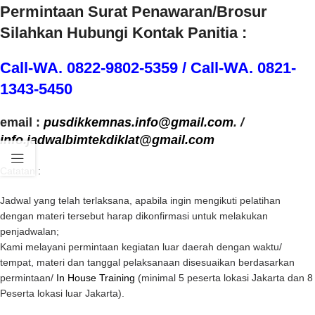
Permintaan Surat Penawaran/Brosur
Silahkan Hubungi Kontak Panitia :
Call-WA. 0822-9802-5359
/
Call-WA. 0821-
1343-5450
email :
p
usdikkemnas.info@gmail.com
. /
info.jadwalbimtekdiklat@gmail.com
Catatan :
Jadwal yang telah terlaksana, apabila ingin mengikuti pelatihan
dengan materi tersebut harap dikonfirmasi untuk melakukan
penjadwalan;
Kami melayani permintaan kegiatan luar daerah dengan waktu/
tempat, materi dan tanggal pelaksanaan disesuaikan berdasarkan
permintaan/
In House Training
(minimal 5 peserta lokasi Jakarta dan 8
Peserta lokasi luar Jakarta).